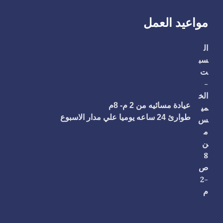
مواعيد العمل
ال
سب
ت
-
الخ
عيادة مسائيه من 2 م- 8م
مي
طوارئ 24 ساعه يوميا علي مدار الاسبوع
س
عغ
م
ن
8
ككمن
ص
-2
م