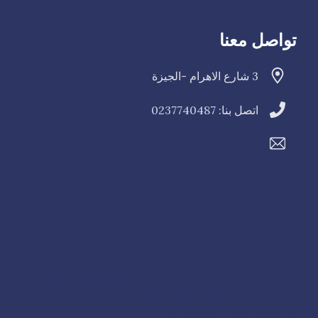
تواصل معنا
3 شارع الاهرام -الجيزة
اتصل بنا:
0237740487
ممنت
ممن
معهد متخصص في مجالمم طب
وجراحة العيون