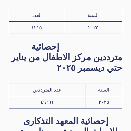
السنة
العدد
١٢١٥
٢٠٢٥
إحصائية
مترددين مركز الاطفال من يناير
حتي ديسمبر ٢٠٢٥
السنة
عدد المترددين
٤٩٦٩١
٢٠٢٥
إحصائية المعهد التذكارى