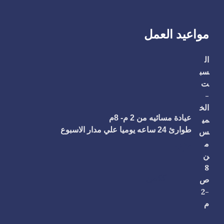
مواعيد العمل
ال
سب
ت
-
الخ
عيادة مسائيه من 2 م- 8م
مي
طوارئ 24 ساعه يوميا علي مدار الاسبوع
س
عغ
م
ن
8
ككمن
ص
-2
م