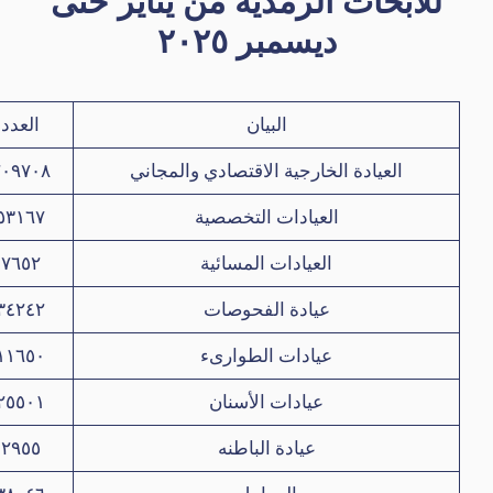
للابحاث الرمدية من يناير حتى
ديسمبر ٢٠٢٥
البيان
العدد
العيادة الخارجية الاقتصادي والمجاني
٢٠٩٧٠٨
العيادات التخصصية
٥٣١٦٧
العيادات المسائية
٧٦٥٢
عيادة الفحوصات
٣٤٢٤٢
عيادات الطوارىء
١١٦٥٠
عيادات الأسنان
٢٥٥٠١
عيادة الباطنه
٢٩٥٥