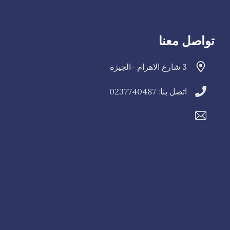
تواصل معنا
3 شارع الاهرام -الجيزة
اتصل بنا:
0237740487
ممنت
ممن
معهد متخصص في مجالمم طب