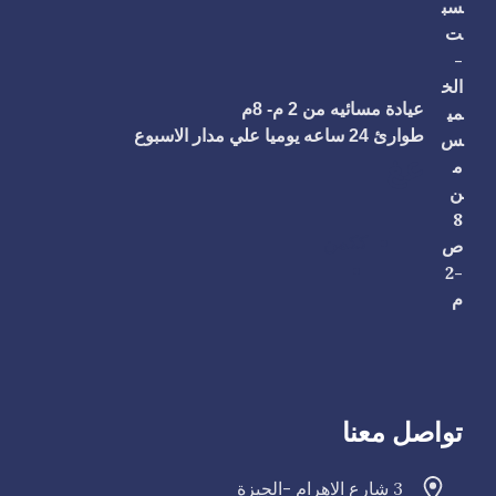
سب
ت
-
الخ
عيادة مسائيه من 2 م- 8م
مي
طوارئ 24 ساعه يوميا علي مدار الاسبوع
س
عغ
م
ن
8
ككمن
ص
-2
م
تواصل معنا
3 شارع الاهرام -الجيزة