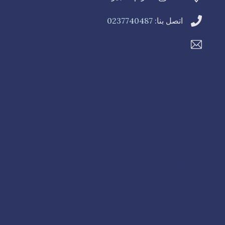
اتصل بنا:
0237740487
ممنت
ممن
معهد متخصص في مجالمم طب
وجراحة العيون