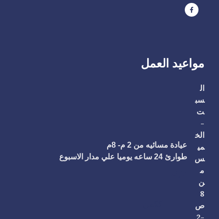
مواعيد العمل
ال
سب
ت
-
الخ
عيادة مسائيه من 2 م- 8م
مي
طوارئ 24 ساعه يوميا علي مدار الاسبوع
س
عغ
م
ن
8
ككمن
ص
-2