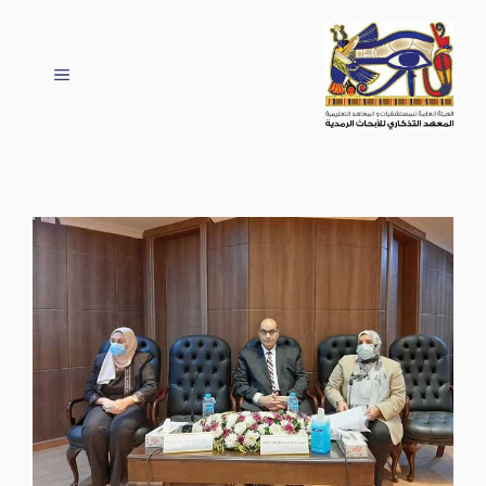
نتقل
لى
لمحتوى
القائمة