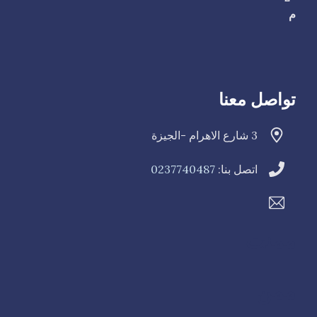
م
تواصل معنا
3 شارع الاهرام -الجيزة
اتصل بنا:
0237740487
ممنت
ممن