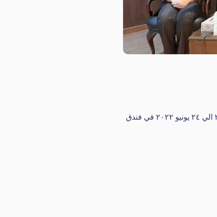
تم عقد مؤتمر المعهد التذكاري للابحاث الرمديه في الفترة من ٢٢ الي ٢٤ يونيو ٢٠٢٢ في فندق