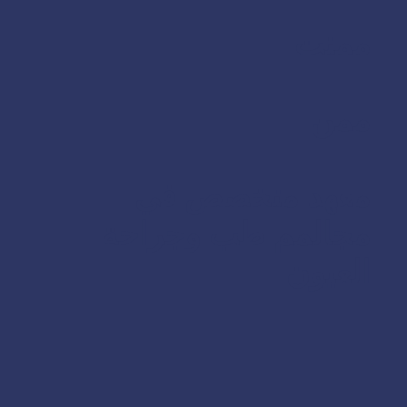
ممنت
ممن
معهد متخصص في
مجالمم طب وجراحة
العيون